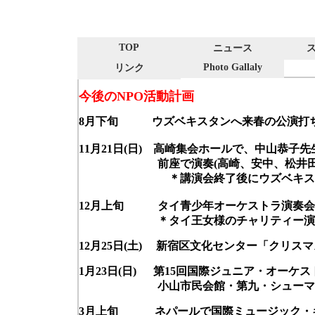
TOP
ニュース
Photo Gallaly
リンク
今後のNPO活動計画
8月下旬 ウズベキスタンへ来春の公演打ち
11月21日(日) 高崎集会ホールで、中山恭子
前座で演奏(高崎、安中、松井田、桐
＊講演会終了後にウズベキスタン公
12月上旬 タイ青少年オーケストラ演奏会(
＊タイ王女様のチャリティー演奏会(
12月25日(土) 新宿区文化センター「クリス
1月23日(日) 第15回国際ジュニア・オーケス
小山市民会館・第九・シューマンピア
3月上旬 ネパールで国際ミュージック・