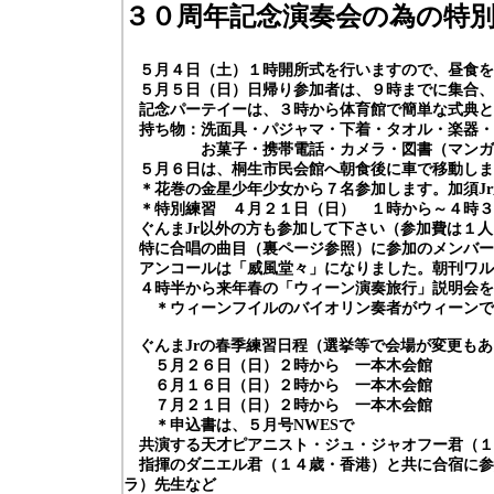
３０周年記念演奏会の為の特
５月４日（土）１時開所式を行いますので、昼食を
５月５日（日）日帰り参加者は、９時までに集合、
記念パーテイーは、３時から体育館で簡単な式典と
持ち物：洗面具・パジャマ・下着・タオル・楽器・
お菓子・携帯電話・カメラ・図書（マンガ可）
５月６日は、桐生市民会館へ朝食後に車で
移動しま
＊花巻の金星少年少女から７名参加します。加須Jr
＊特別練習 ４月２１日（日） １時から～４時３
ぐんまJr
以外の方も参加して下さい（参加費は１人
特に合唱の曲目（裏ページ参照）に参加のメンバー
アンコールは「威風堂々」になりました。朝刊ワル
４時半から来年春の「ウィーン演奏旅行」説明会
＊ウィーンフイルのバイオリン奏者がウィーンで
ぐんまJr
の春季練習日程（選挙等で会場が変更もあ
５月２６日（日）２時から 一本木会館
６月１６日（日）２時から 一本木会館
７月２１日（日）２時から 一本木会館
＊申込書は、５月号NWES
で
共演する天才ピアニスト・ジュ・ジャオフー君（１
指揮のダニエル君（１４歳・香港）と共に合宿に参
ラ）先生など