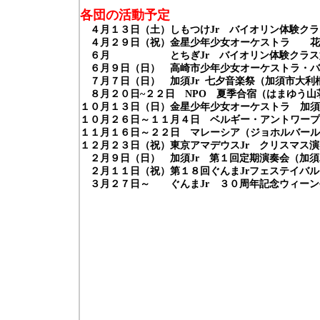
各団の活動予定
４月１３日（土）しもつけJr
バイオリン体験クラ
４月２９日（祝）金星少年少女オーケストラ 花
６月 とちぎJr
バイオリン体験クラス
６月９日（日） 高崎市少年少女オーケストラ・バ
７月７日（日） 加須Jr
七夕音楽祭（加須市大利
８月２０日~
２２日 NPO
夏季合宿（はまゆう山
１０月１３日（日）金星少年少女オーケストラ 加須
１０月２６日～１１月４日 ベルギー・アントワープJ
１１月１６日～２２日 マレーシア（ジョホルバール
１２月２３日（祝）東京アマデウスJr
クリスマス演
２月９日（日） 加須Jr
第１回定期演奏会（加須
２月１１日（祝）第１８回ぐんまJr
フェステイバル
３月２７日～ ぐんまJr
３０周年記念ウィーン