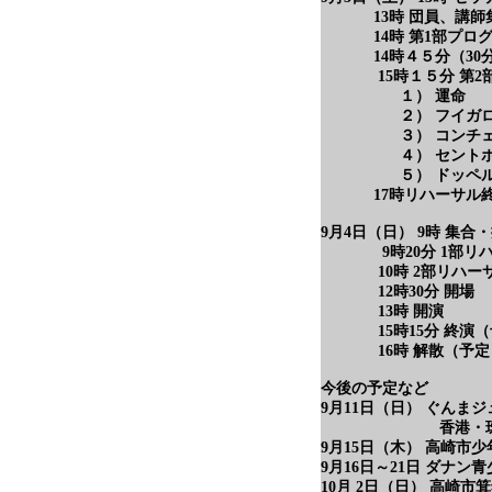
13時 団員、講師集
14時 第1部プログ
14時４５分（30分
15時１５分 第2部
１） 運命
２） フイガロの結
３） コンチェルタン
４） セントポール
５） ドッペル
17時リハーサル終
9月4日（日） 9時 集合
9時20分 1部リハ
10時 2部リハー
12時30分 開場
13時 開演
15時15分 終演（
16時 解散（予定
今後の予定など
9月11日（日） ぐんま
香港・珠海公演説
9月15日（木） 高崎市
9月16日～21日 ダナ
10月 2日（日） 高崎