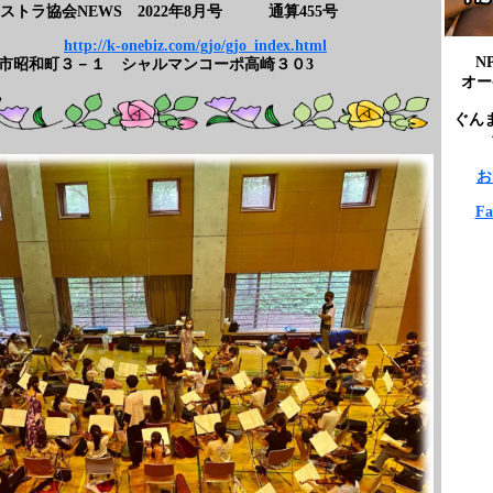
ストラ協会
NEWS
2022年8月号 通算455号
http://k-onebiz.com/gjo/gjo_index.html
N
市昭和町３－１ シャルマンコーポ高崎３０3
オー
ぐん
お
F