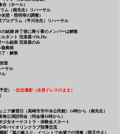
合（ホール）
ラム（南先生）リハーサル
休憩・照明等の調整）
プログラム（平川先生）リハーサル
婚 終了後に降り番のメンバーは解散
ト 弦楽器+Ob,Hn
組曲 弦楽器のみ
協奏曲
了・解散
・控室
ーサル
サル
予定）・
記念撮影（全員ドレスのまま）
）
ジュニア練習日（高崎市市中央公民館）14時から（南先生）
明会（同会場16時から）
少年少女オーケストラ・体験会スタート
ン青少年バイオリンクラブ指導交流
市箕郷町「狐の嫁入り」イベントで会場での演奏（雨天中止）