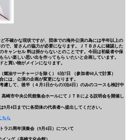
ど不確かな現状ですが、団体での海外公演の為には半年以上の
すので、皆さんの協力が必要になります。ＪＴＢさんに確認した
切のキャンセル 料は掛からないとのことです。今回は初級者や保
もらい楽しい思い出を作ってもら いたいと企画しています。
ドと買い物がメインになります。
（燃油サーチャージを除く） 6泊7日 （参加者60人で計算）
合には、公演の企画が変更になります。
考慮して、後半（４月1日からの3泊4日）のみのコースも検討中
より、高崎市中央公民館集会ホールにてＪＴＢによる説明会を開催し
は9月4日までに各団体の代表者へ提出してください。
こちら
トラ25周年演奏会（9月4日）について
セッテイング（高崎文化会館）